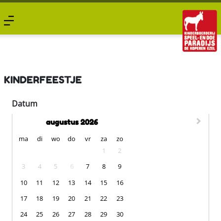
Activiteiten
Horeca
Feestjes
KINDERFEESTJE
Reserveren
Datum
Contact
&
augustus 2026
Info
maandag
dinsdag
woensdag
donderdag
vrijdag
zaterdag
zondag
ma
di
wo
do
vr
za
zo
1
2
3
4
5
6
7
8
9
10
11
12
13
14
15
16
17
18
19
20
21
22
23
24
25
26
27
28
29
30