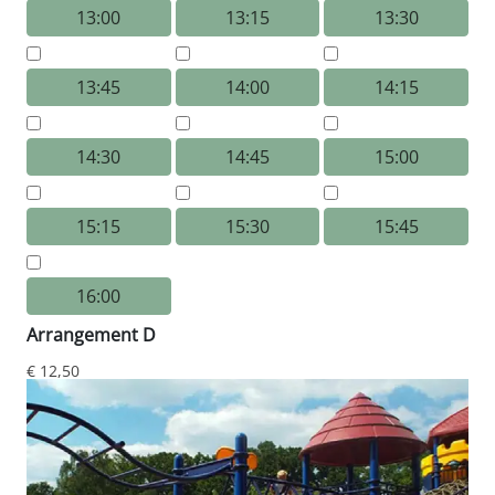
13:00
13:15
13:30
13:45
14:00
14:15
14:30
14:45
15:00
15:15
15:30
15:45
16:00
Arrangement D
€ 12,50